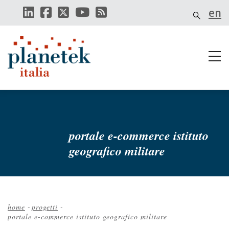
Salta
en
al
contenuto
principale
portale e-commerce istituto
geografico militare
home
-
progetti
-
portale e-commerce istituto geografico militare
Briciole