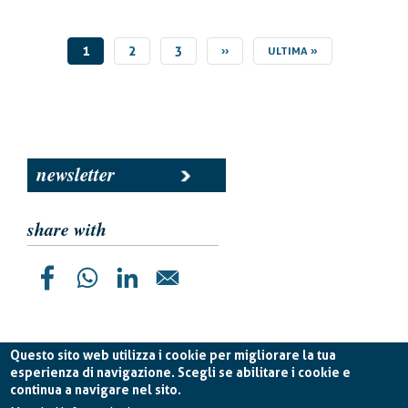
PAGINA
1
PAGINA
2
PAGINA
3
PAGINA
››
ULTIMA
ULTIMA »
ATTUALE
SUCCESSIVA
PAGINA
newsletter
share with
Questo sito web utilizza i cookie per migliorare la tua
esperienza di navigazione. Scegli se abilitare i cookie e
continua a navigare nel sito.
Planetek Italia s.r.l. P. IVA 04555490723 -
licenza CC