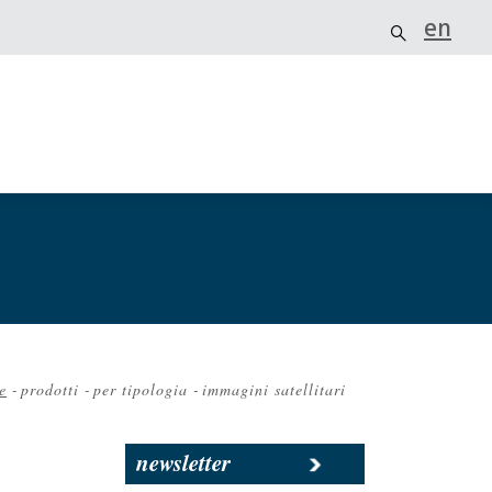
en
e
-
prodotti
-
per tipologia
-
immagini satellitari
iciole
newsletter
ne