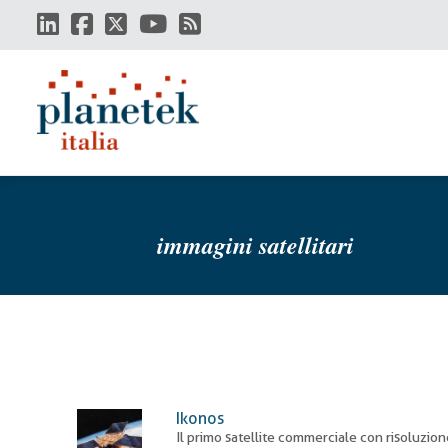
Salta
al
contenuto
principale
immagini satellitari
Ikonos
Il primo satellite commerciale con risoluzio