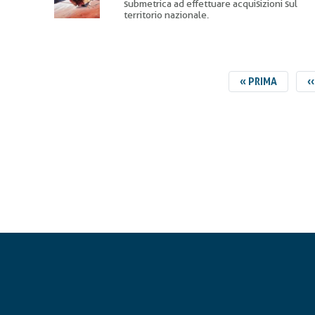
submetrica ad effettuare acquisizioni sul
territorio nazionale.
PRIMA
« PRIMA
P
‹‹
PAGINA
P