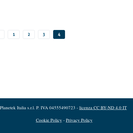
AGINA
PAGINA
1
PAGINA
2
PAGINA
3
PAGINA
4
RECEDENTE
ATTUALE
Planetek Italia s.r.l. P. IVA 04555490723 -
licenza CC BY-ND 4.0 IT
Cookie Policy
-
Privacy Policy