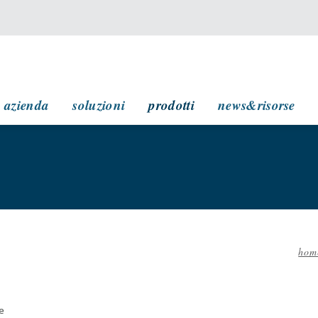
navigazione principale
azienda
soluzioni
prodotti
news&risorse
hom
Br
di
pa
ne