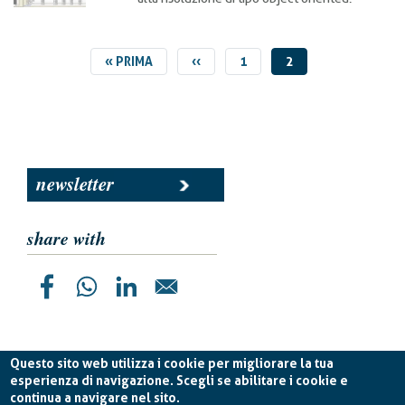
PRIMA
« PRIMA
PAGINA
‹‹
PAGINA
1
PAGINA
2
PAGINA
PRECEDENTE
ATTUALE
newsletter
share with
Questo sito web utilizza i cookie per migliorare la tua
esperienza di navigazione. Scegli se abilitare i cookie e
continua a navigare nel sito.
Planetek Italia s.r.l. P. IVA 04555490723 -
licenza CC