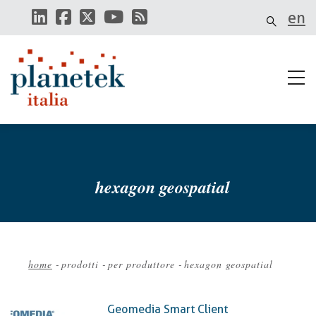
Salta
en
al
contenuto
principale
hexagon geospatial
home
-
prodotti
-
per produttore
-
hexagon geospatial
Briciole
di
Geomedia Smart Client