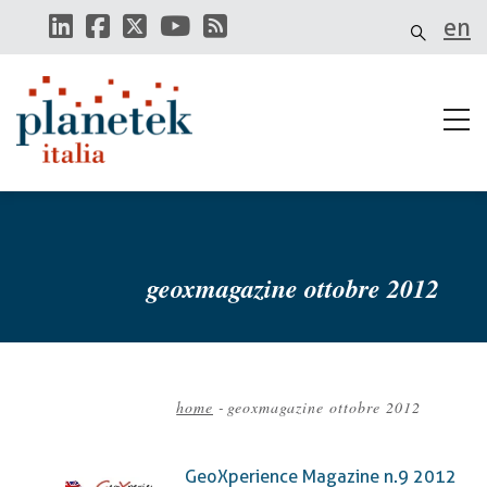
Salta
en
al
contenuto
principale
geoxmagazine ottobre 2012
home
-
geoxmagazine ottobre 2012
Briciole
di
GeoXperience Magazine n.9 2012