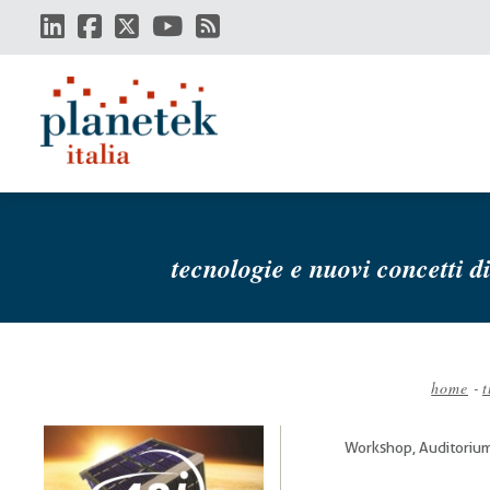
Salta
al
contenuto
principale
tecnologie e nuovi concetti di
home
-
t
Brici
di
Workshop, Auditorium
pane