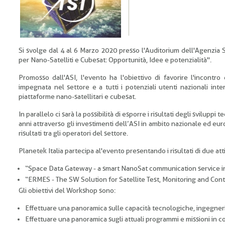
Si svolge dal 4 al 6 Marzo 2020 presso l'Auditorium dell'Agenzia 
per Nano-Satelliti e Cubesat: Opportunità, Idee e potenzialità".
Promosso dall'ASI, l'evento ha l'obiettivo di favorire l'incontr
impegnata nel settore e a tutti i potenziali utenti nazionali intere
piattaforme nano-satellitari e cubesat.
In parallelo ci sarà la possibilità di esporre i risultati degli sviluppi t
anni attraverso gli investimenti dell’ASI in ambito nazionale ed euro
risultati tra gli operatori del settore.
Planetek Italia partecipa al'evento presentando i risultati di due atti
“Space Data Gateway - a smart NanoSat communication service i
“ERMES - The SW Solution for Satellite Test, Monitoring and Cont
Gli obiettivi del Workshop sono:
Effettuare una panoramica sulle capacità tecnologiche, ingegneri
Effettuare una panoramica sugli attuali programmi e missioni in cor