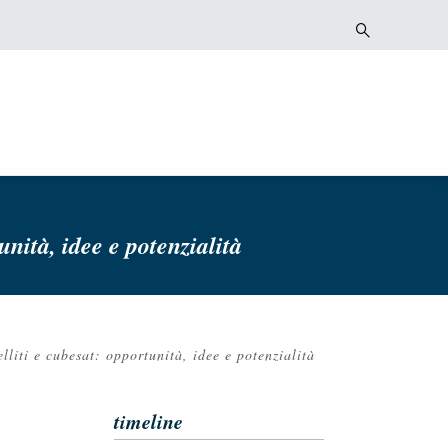
unità, idee e potenzialità
lliti e cubesat: opportunità, idee e potenzialità
timeline