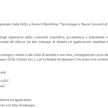
Spaziale Italia (ASI) a Roma il Workshop "Tecnologie e Nuovi Concetti di
o degli esponenti della comunità scientifica, accademica e industriale 
ssati all’utilizzo ed allo sviluppo di sistemi ed applicazioni satellitari 
ecnologici, relativi a tali classi di satelliti e non solo, conseguiti nel corso de
peo (ESA, H2020, ecc.), con la finalità di stimolare l’incontro e la condivi
vità:
n LEO”,
rol”.
stiche ed applicative;
so o in fase di sviluppo;