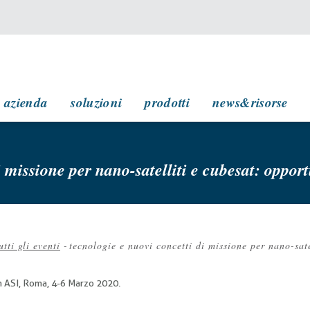
navigazione principale
azienda
soluzioni
prodotti
news&risorse
 missione per nano-satelliti e cubesat: opport
utti gli eventi
-
tecnologie e nuovi concetti di missione per nano-sate
ole
 ASI, Roma, 4-6 Marzo 2020.