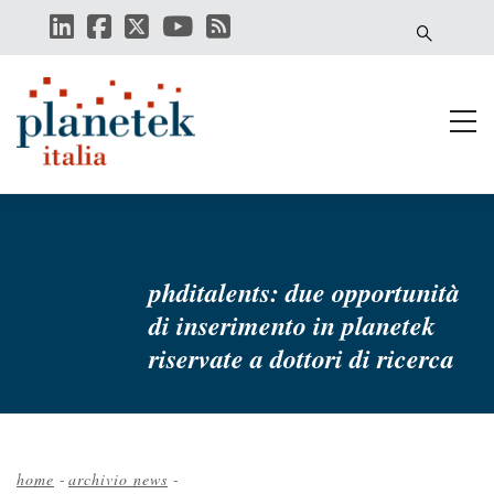
Salta
al
contenuto
principale
phditalents: due opportunità
di inserimento in planetek
riservate a dottori di ricerca
home
-
archivio news
-